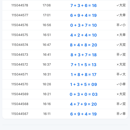
7 + 3 + 6 = 16
115044578
17:06
✓大双
6 + 9 + 4 = 19
115044577
17:01
✓大单
0 + 3 + 7 = 10
115044576
16:56
半✓小
4 + 2 + 4 = 10
115044575
16:51
✗大单
8 + 4 + 8 = 20
115044574
16:47
✓大双
8 + 3 + 7 = 18
115044573
16:41
半✓双
7 + 1 + 5 = 13
115044572
16:37
✗大双
1 + 8 + 8 = 17
115044571
16:31
半✓大
1 + 3 + 5 = 09
115044570
16:26
✓小单
0 + 3 + 0 = 03
115044569
16:21
✗大双
4 + 7 + 9 = 20
115044568
16:16
半✓双
6 + 9 + 4 = 19
115044567
16:11
半✓单