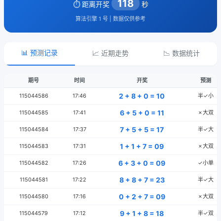
118
⏱️ 距离开奖
秒
算法引擎 1 号 | 数据仅供参考
📊 预测记录
📈 近期走势
📉 数据统计
期号
时间
开奖
预测
2 + 8 + 0 = 10
115044586
17:46
半✓小
6 + 5 + 0 = 11
115044585
17:41
✗大双
7 + 5 + 5 = 17
115044584
17:37
半✓大
1 + 1 + 7 = 09
115044583
17:31
✗大双
6 + 3 + 0 = 09
115044582
17:26
✓小单
8 + 8 + 7 = 23
115044581
17:22
半✓大
0 + 2 + 7 = 09
115044580
17:16
✗大双
9 + 1 + 8 = 18
115044579
17:12
半✓双