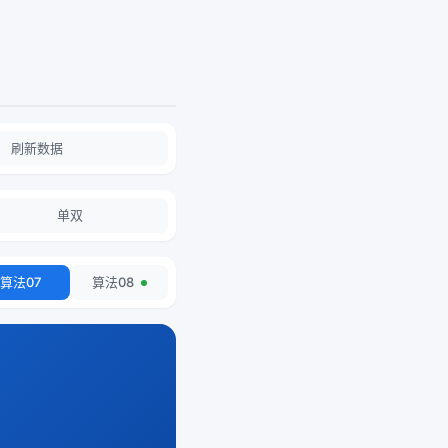
刷新数据
单双
算法07
算法08