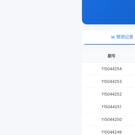
📊 预测记录
期号
115044254
115044253
115044252
115044251
115044250
115044249